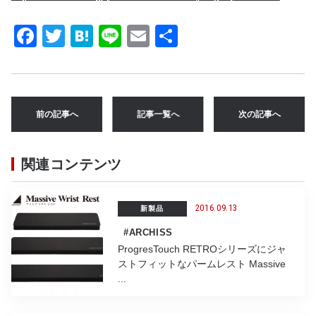
F
T
H
Li
E
共
a
w
at
n
m
有
c
it
e
e
ai
e
te
n
l
前の記事へ
記事一覧へ
次の記事へ
b
r
a
o
関連コンテンツ
o
k
2016.09.13
新製品
#ARCHISS
ProgresTouch RETROシリーズにジャ
ストフィットなパームレスト Massive
...