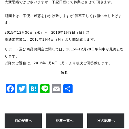
大変恐縮ではございますが、下記日程にて休業とさせて 頂きます。
期間中はご不便ご迷惑をおかけ致しますが 何卒宜しくお願い申し上げま
す。
2015年12月30日（水）～ 2016年1月3日（日）迄
※通常営業は、2016年1月4日（月）より開始致します。
サポート及び商品お問合に関しては、2015年12月29日午前中が最終とな
ります。
以降のご返信は、2016年1月4日（月）より順次ご回答致します。
敬具
F
T
H
Li
E
共
a
w
at
n
m
有
c
it
e
e
ai
e
te
n
l
前の記事へ
記事一覧へ
次の記事へ
b
r
a