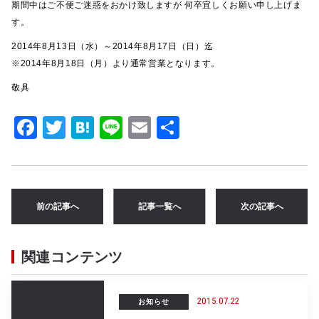
期間中はご不便ご迷惑をおかけ致しますが 何卒宜しくお願い申し上げま
す。
2014年8月13日（水）～2014年8月17日（日）迄
※2014年8月18日（月）より通常営業となります。
敬具
F
T
H
Li
E
共
a
w
at
n
m
有
c
it
e
e
ai
e
te
n
l
前の記事へ
記事一覧へ
次の記事へ
b
r
a
o
関連コンテンツ
o
k
2015.07.22
お知らせ