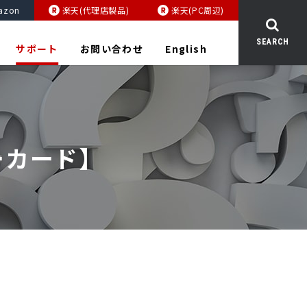
azon
楽天(代理店製品)
楽天(PC周辺)
SEARCH
サポート
お問い合わせ
English
ーカード】