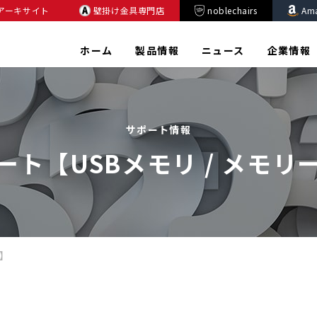
アーキサイト
壁掛け金具専門店
noblechairs
Am
ホーム
製品情報
ニュース
企業情報
サポート情報
ート【USBメモリ / メモリ
ド】